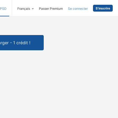
S'inscrire
PSD
Français
Passer Premium
Se connecter
rger - 1 crédit !