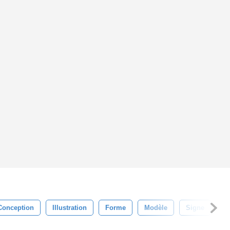
Conception
Illustration
Forme
Modèle
Signe
M