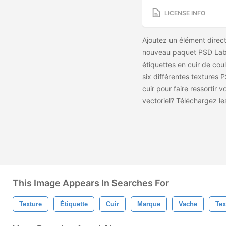
LICENSE INFO
Ajoutez un élément direc
nouveau paquet PSD Label
étiquettes en cuir de cou
six différentes textures P
cuir pour faire ressortir 
vectoriel? Téléchargez l
This Image Appears In Searches For
Texture
Étiquette
Cuir
Marque
Vache
Tex