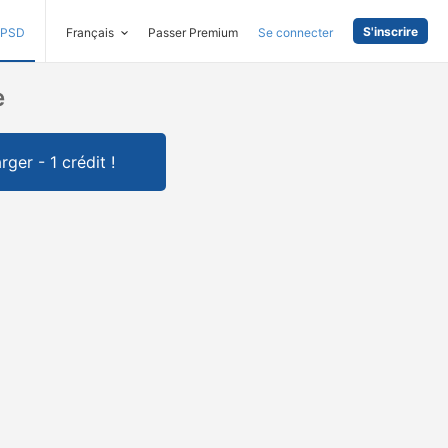
S'inscrire
PSD
Français
Passer Premium
Se connecter
e
rger - 1 crédit !