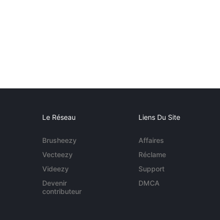
Le Réseau
Liens Du Site
Brusheezy
Affaires
Vecteezy
Réclame
Videezy
Support
Devenir
DMCA
contributeur