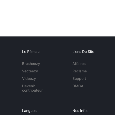
Le Réseau
Liens Du Site
Brusheezy
Affaires
Vecteezy
Réclame
Videezy
Support
Devenir
DMCA
contributeur
Langues
Nos Infos