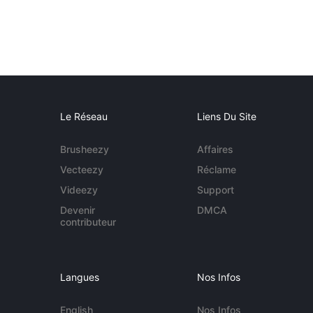
Le Réseau
Liens Du Site
Brusheezy
Affaires
Vecteezy
Réclame
Videezy
Support
Devenir
DMCA
contributeur
Langues
Nos Infos
English
Nos Infos