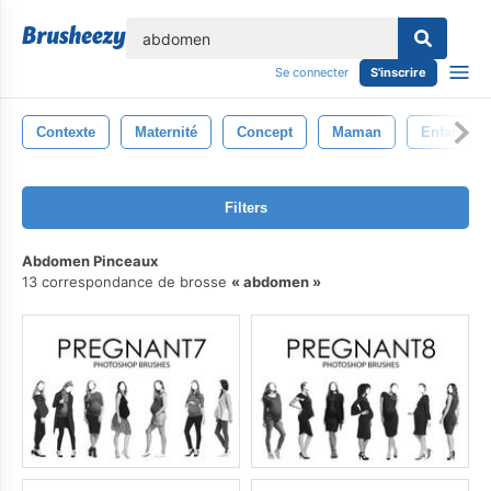
lose
Se connecter
S'inscrire
Contexte
Maternité
Concept
Maman
Enfant
Filters
Abdomen Pinceaux
13 correspondance de brosse
abdomen