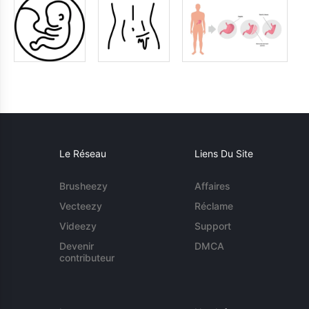
Le Réseau
Liens Du Site
Brusheezy
Affaires
Vecteezy
Réclame
Videezy
Support
Devenir
DMCA
contributeur