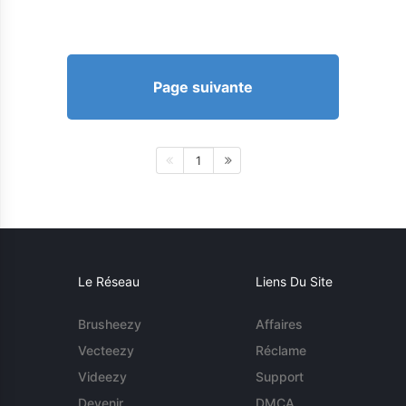
Page suivante
1
Le Réseau
Liens Du Site
Brusheezy
Affaires
Vecteezy
Réclame
Videezy
Support
Devenir
DMCA