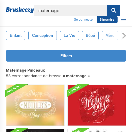
lose
Se connecter
S'inscrire
Enfant
Conception
La Vie
Bébé
Mère
Ovn
Filters
Maternage Pinceaux
53 correspondance de brosse
maternage