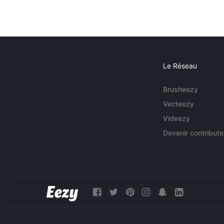
Le Réseau
Brusheezy
Vecteezy
Videezy
Devenir contribute