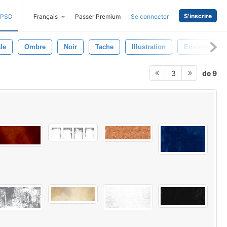
S'inscrire
PSD
Français
Passer Premium
Se connecter
le
Ombre
Noir
Tache
Illustration
Environneme
de 9
3