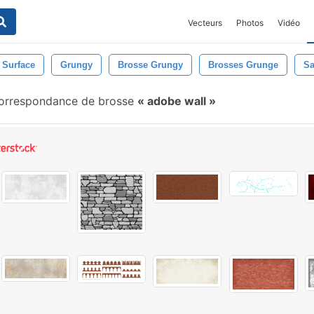
Vecteurs
Photos
Vidéo
Surface
Grungy
Brosse Grungy
Brosses Grunge
Sa
orrespondance de brosse
adobe wall