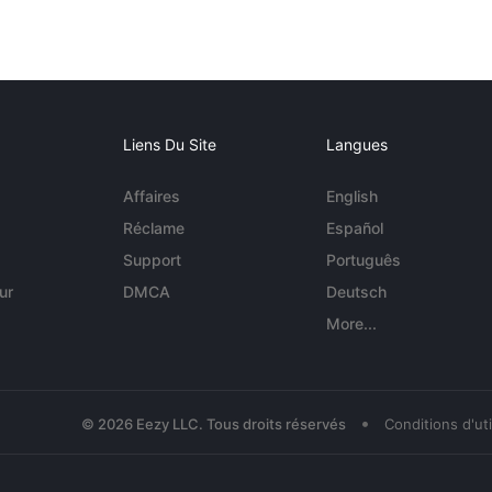
Liens Du Site
Langues
Affaires
English
Réclame
Español
Support
Português
ur
DMCA
Deutsch
More...
•
© 2026 Eezy LLC. Tous droits réservés
Conditions d'uti