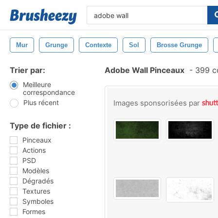
Mur
Grunge
Contexte
Sol
Brosse Grunge
Trier par:
Adobe Wall Pinceaux
-
399 c
Meilleure
correspondance
Plus récent
Images sponsorisées par
Type de fichier :
Pinceaux
Actions
PSD
Modèles
Dégradés
Textures
Symboles
Formes