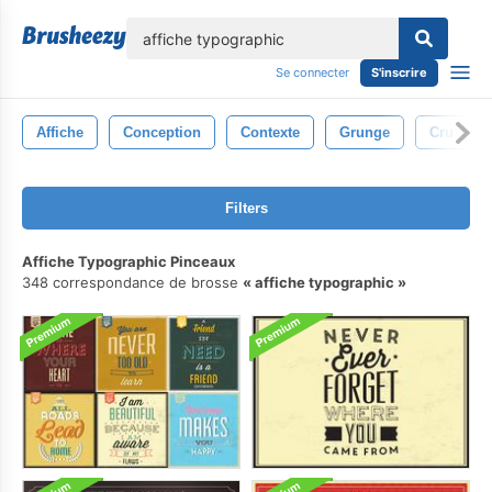
lose
Se connecter
S'inscrire
Affiche
Conception
Contexte
Grunge
Cru
Filters
Affiche Typographic Pinceaux
348 correspondance de brosse
affiche typographic