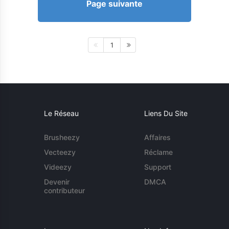
Page suivante
1
Le Réseau
Liens Du Site
Brusheezy
Affaires
Vecteezy
Réclame
Videezy
Support
Devenir
DMCA
contributeur