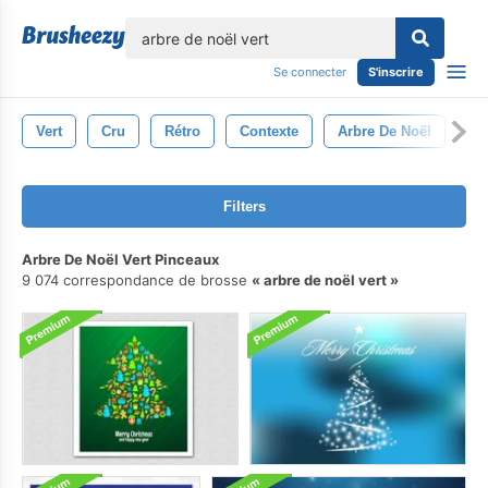
lose
Se connecter
S'inscrire
Vert
Cru
Rétro
Contexte
Arbre De Noël
Va
Filters
Arbre De Noël Vert Pinceaux
9 074 correspondance de brosse
arbre de noël vert