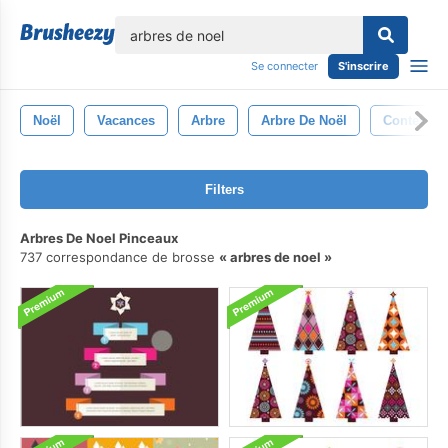
lose
Se connecter
S'inscrire
Noël
Vacances
Arbre
Arbre De Noël
Contexte
Filters
Arbres De Noel Pinceaux
737 correspondance de brosse
arbres de noel