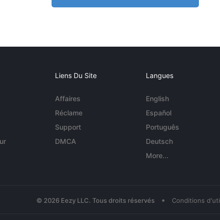
Liens Du Site
Langues
Affaires
English
Réclame
Español
Support
Português
ur
DMCA
Deutsch
More...
•
© 2026 Eezy LLC. Tous droits réservés
Conditions d'uti