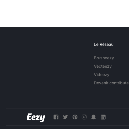
Le Réseau
Brusheezy
Vecteezy
Videezy
Devenir contribute