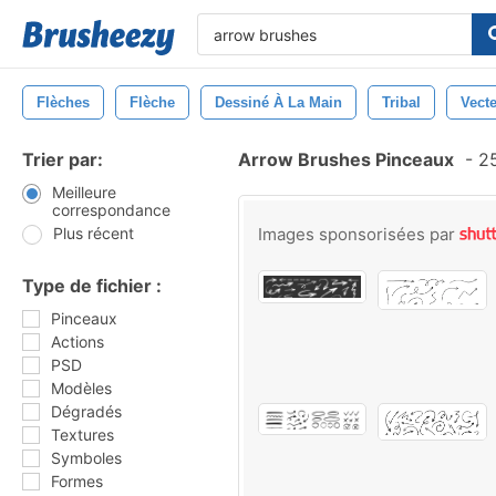
Flèches
Flèche
Dessiné À La Main
Tribal
Vect
Trier par:
Arrow Brushes Pinceaux
-
25
Meilleure
correspondance
Plus récent
Images sponsorisées par
Type de fichier :
Pinceaux
Actions
PSD
Modèles
Dégradés
Textures
Symboles
Formes