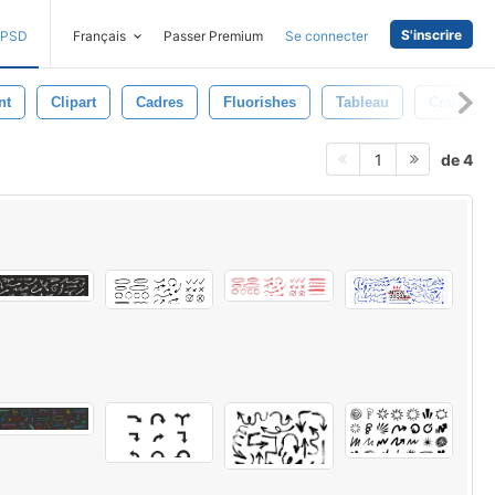
S'inscrire
PSD
Français
Passer Premium
Se connecter
nt
Clipart
Cadres
Fluorishes
Tableau
Craie
de 4
1