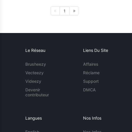
1
Le Réseau
Liens Du Site
Brusheezy
Affaires
Vecteezy
Réclame
Videezy
Support
Devenir
DMCA
contributeur
Langues
Nos Infos
English
Nos Infos