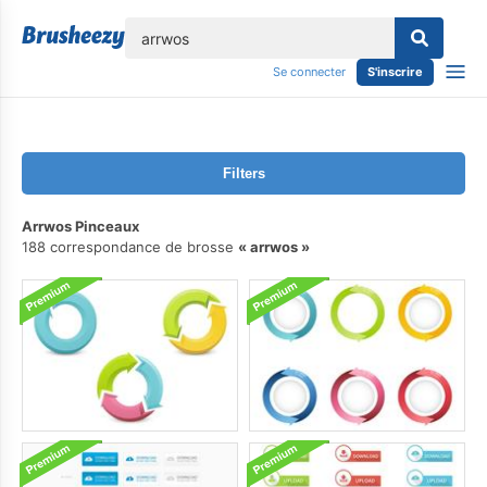
lose
Se connecter
S'inscrire
Filters
Arrwos Pinceaux
188 correspondance de brosse
arrwos