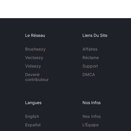
Le Réseau
Liens Du Site
Brusheezy
Affaires
Vecteezy
Réclame
Videezy
Support
Devenir
DMCA
contributeur
Langues
Nos Infos
English
Nos Infos
Español
L'Équipe