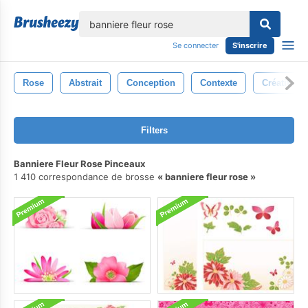
lose
Se connecter
S'inscrire
Rose
Abstrait
Conception
Contexte
Créatif
Filters
Banniere Fleur Rose Pinceaux
1 410 correspondance de brosse
banniere fleur rose