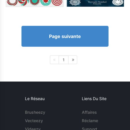
Page suivante
1
Le Réseau
Liens Du Site
Brusheezy
Affaires
Vecteezy
Réclame
Videezy
Support