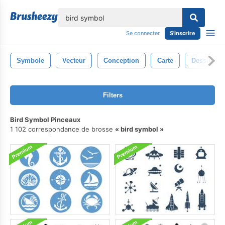
lose
Se connecter
S'inscrire
Symbole
Vecteur
Conception
Carte
Dessin
Filters
Bird Symbol Pinceaux
1 102 correspondance de brosse
bird symbol