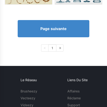
Page suivante
1
Le Réseau
Liens Du Site
Brusheezy
Affaires
Vecteezy
Réclame
Videezy
Support