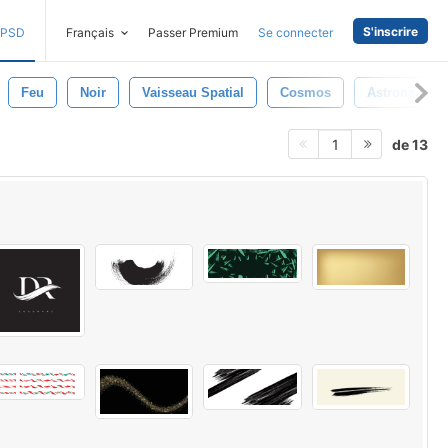
S'inscrire
PSD
Français
Passer Premium
Se connecter
Feu
Noir
Vaisseau Spatial
Cosmos
Astronaute
de 13
1