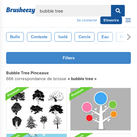
lose
Se connecter
S'inscrire
Bulle
Contexte
Isolé
Cercle
Eau
Brillant
Filters
Bubble Tree Pinceaux
666 correspondance de brosse
bubble tree