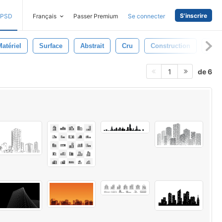
S'inscrire
PSD
Français
Passer Premium
Se connecter
Matériel
Surface
Abstrait
Cru
Construction
Bét
de 6
1