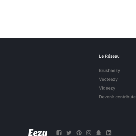
Le Réseau
Brusheezy
Vecteezy
Videezy
Devenir contribute