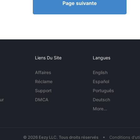
Page suivante
Liens Du Site
Langues
Affaires
English
Réclame
Español
Support
Português
ur
DMCA
Deutsch
More...
•
© 2026 Eezy LLC. Tous droits réservés
Conditions d'uti