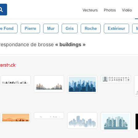
Vecteurs
Photos
Vidéo
De Fond
Pierre
Mur
Gris
Roche
Extérieur
respondance de brosse
buildings