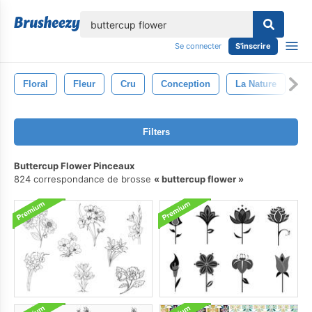
lose
Se connecter
S'inscrire
Floral
Fleur
Cru
Conception
La Nature
Fo
Filters
Buttercup Flower Pinceaux
824 correspondance de brosse
buttercup flower