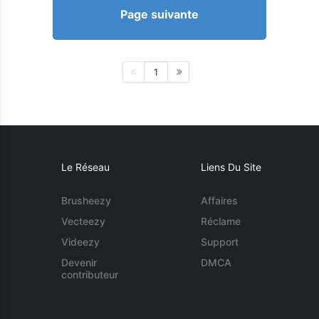
Page suivante
1
Le Réseau
Liens Du Site
Brusheezy
Affaires
Vecteezy
Réclame
Videezy
Support
Devenir
DMCA
contributeur