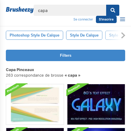
lose
Se connecter
S'inscrire
Photoshop Style De Calque
Style De Calque
Style
Filters
Capa Pinceaux
263 correspondance de brosse
capa