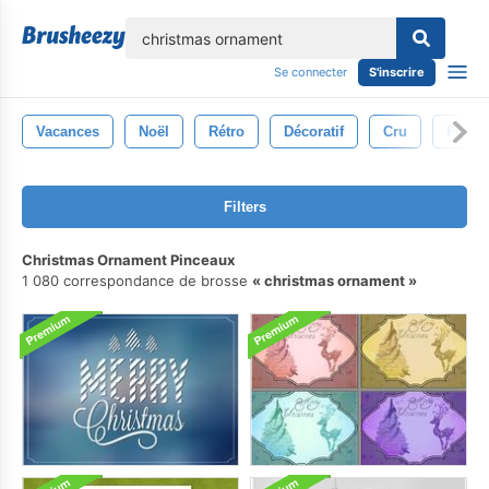
lose
Se connecter
S'inscrire
Vacances
Noël
Rétro
Décoratif
Cru
Fête
Filters
Christmas Ornament Pinceaux
1 080 correspondance de brosse
christmas ornament