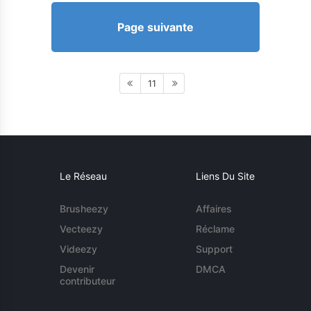
Page suivante
11
Le Réseau
Liens Du Site
Brusheezy
Affaires
Vecteezy
Réclame
Videezy
Support
Devenir
DMCA
contributeur