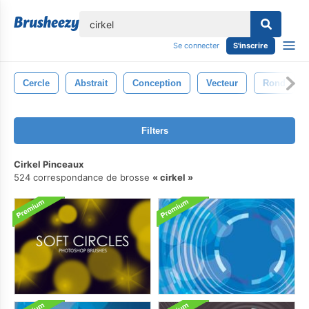
lose
Se connecter
S'inscrire
Cercle
Abstrait
Conception
Vecteur
Rond
Filters
Cirkel Pinceaux
524 correspondance de brosse
cirkel