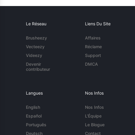
Le Réseau
Liens Du Site
Brusheezy
Affaires
Vecteezy
Réclame
Videezy
Support
Devenir
DMCA
contributeur
Langues
Nos Infos
English
Nos Infos
Español
L'Équipe
Português
Le Blogue
Deutsch
Contact