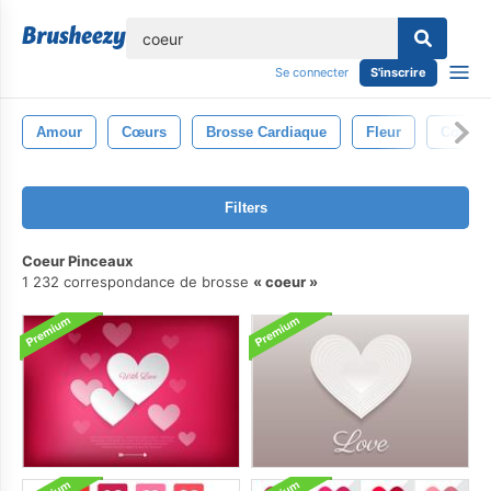
lose
Se connecter
S'inscrire
Amour
Cœurs
Brosse Cardiaque
Fleur
Cœur
Filters
Coeur Pinceaux
1 232 correspondance de brosse
coeur