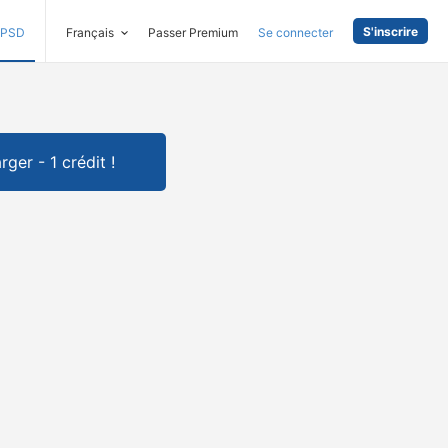
S'inscrire
PSD
Français
Passer Premium
Se connecter
rger - 1 crédit !