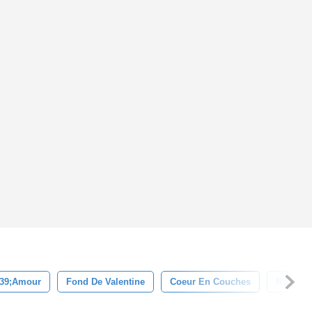
39;amour
Fond De Valentine
Coeur En Couches
Romant