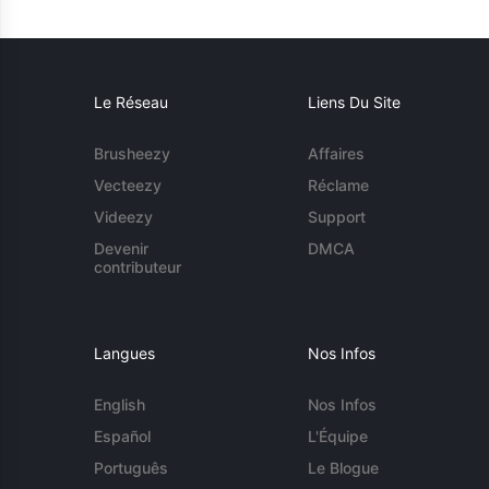
Le Réseau
Liens Du Site
Brusheezy
Affaires
Vecteezy
Réclame
Videezy
Support
Devenir
DMCA
contributeur
Langues
Nos Infos
English
Nos Infos
Español
L'Équipe
Português
Le Blogue