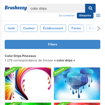
lose
Se connecter
S'inscrire
Isolé
Couleur
Éclaboussure
Forme
Éclabouss
Filters
Color Drips Pinceaux
1 279 correspondance de brosse
color drips