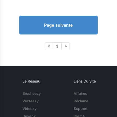
Page suivante
3
Le Réseau
Liens Du Site
Brusheezy
Affaires
Vecteezy
Réclame
Videezy
Support
Devenir
DMCA