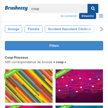
lose
Se connecter
S'inscrire
Grunge
Peindre
Accident Vasculaire Cérébral
Aquar
Filters
Coup Pinceaux
595 correspondance de brosse
coup