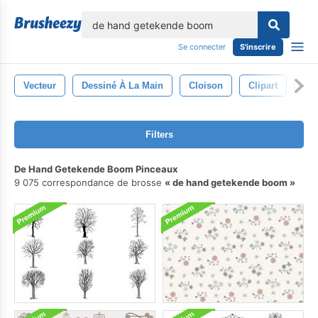
lose
Se connecter
S'inscrire
Vecteur
Dessiné À La Main
Cloison
Clipart
Tir
Filters
De Hand Getekende Boom Pinceaux
9 075 correspondance de brosse
de hand getekende boom