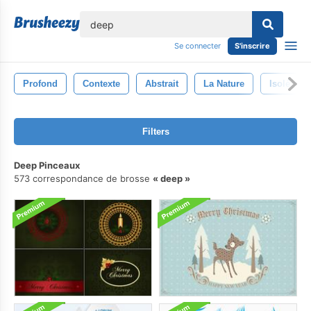
lose
Se connecter
S'inscrire
Profond
Contexte
Abstrait
La Nature
Isolé
Filters
Deep Pinceaux
573 correspondance de brosse
deep