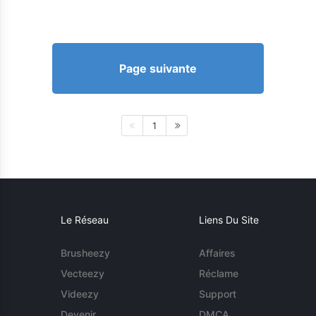
Page suivante
1
Le Réseau
Liens Du Site
Brusheezy
Affaires
Vecteezy
Réclame
Videezy
Support
Devenir
DMCA