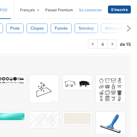
S'inscrire
PSD
Français
Passer Premium
Se connecter
Piste
Clopes
Fumée
Smokey
Atmosphère
de 15
4