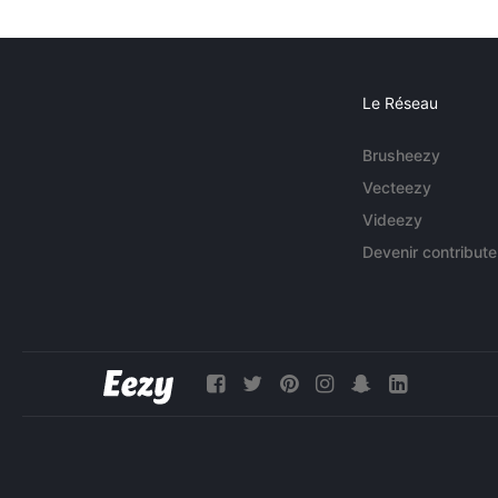
Le Réseau
Brusheezy
Vecteezy
Videezy
Devenir contribute