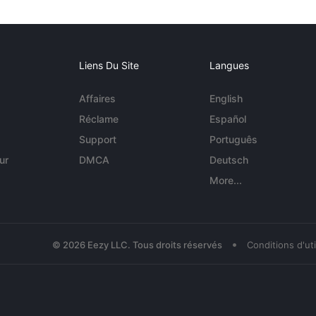
Liens Du Site
Langues
Affaires
English
Réclame
Español
Support
Português
ur
DMCA
Deutsch
More...
•
© 2026 Eezy LLC. Tous droits réservés
Conditions d'uti