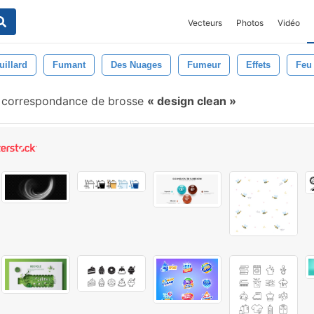
Vecteurs
Photos
Vidéo
uillard
Fumant
Des Nuages
Fumeur
Effets
Feu
correspondance de brosse
design clean