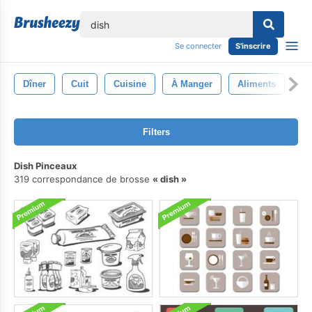
lose
Se connecter
S'inscrire
Dîner
Cuit
Cuisine
À Manger
Aliments
Ve
Filters
Dish Pinceaux
319 correspondance de brosse
dish