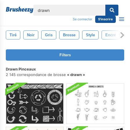
lose
Se connecter
S'inscrire
Tiré
Noir
Gris
Brosse
Style
Encre
Dé
Filters
Drawn Pinceaux
2 145 correspondance de brosse
drawn