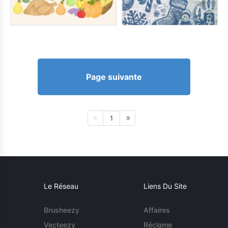
Page suivante
1
Le Réseau
Liens Du Site
Brusheezy
Affaires
Vecteezy
Réclame