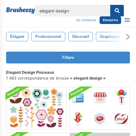
lose
Se connecter
S'inscrire
Élégant
Professionnel
Décoratif
Graphique
Co
Filters
Elegant Design Pinceaux
1 483 correspondance de brosse
elegant design