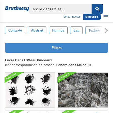
lose
Se connecter
S'inscrire
Contexte
Abstrait
Humide
Eau
Texture
Éc
Filters
Encre Dans L39eau Pinceaux
827 correspondance de brosse
encre dans l39eau