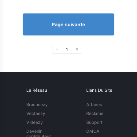
Page suivante
1
Le Réseau
Liens Du Site
Brusheezy
Affaires
Vecteezy
Réclame
Videezy
Support
Devenir
DMCA
contributeur