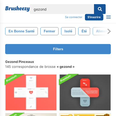
lose
Se connecter
S'inscrire
En Bonne Santé
Fermer
Isolé
Été
Aliments
Filters
Gezond Pinceaux
145 correspondance de brosse
gezond