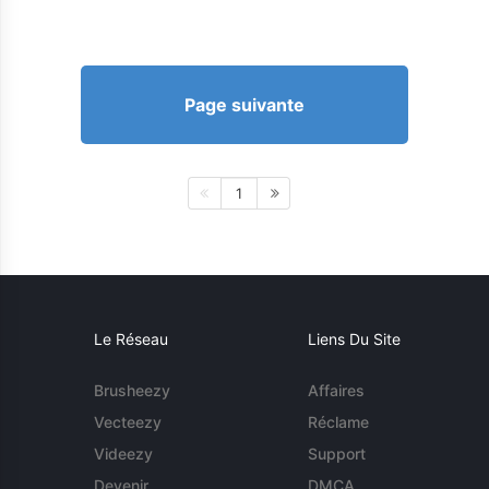
Page suivante
1
Le Réseau
Liens Du Site
Brusheezy
Affaires
Vecteezy
Réclame
Videezy
Support
Devenir
DMCA