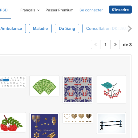
S'inscrire
PSD
Français
Passer Premium
Se connecter
Ambulance
Maladie
Du Sang
Consultation D&#39;un Mé
de 3
1