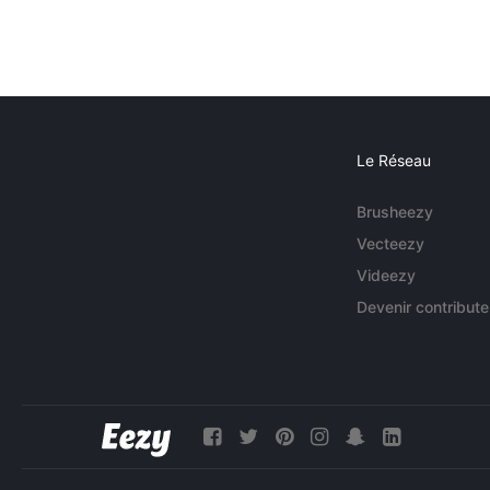
Le Réseau
Brusheezy
Vecteezy
Videezy
Devenir contribute