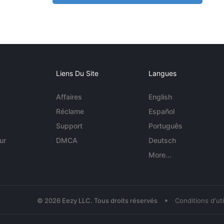
Liens Du Site
Langues
Affaires
English
Réclame
Español
Support
Português
ur
DMCA
Deutsch
More...
•
© 2026 Eezy LLC. Tous droits réservés
Conditions d'uti