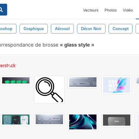
Vecteurs
Photos
Vidéo
toshop
Graphique
Aérosol
Décor Noir
Concept
rrespondance de brosse
glass style