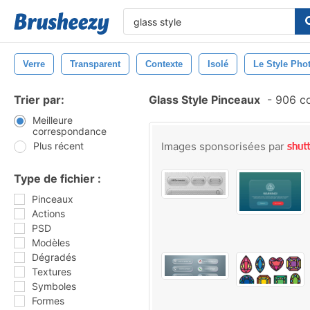
Verre
Transparent
Contexte
Isolé
Le Style Pho
Trier par:
Glass Style Pinceaux
-
906 co
Meilleure
correspondance
Plus récent
Images sponsorisées par
Type de fichier :
Pinceaux
Actions
PSD
Modèles
Dégradés
Textures
Symboles
Formes