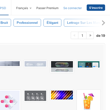
S'inscrire
PSD
Français
Passer Premium
Se connecter
Bruit
Professionnel
Élégant
Lettrage Sur Les Murs
de 19
1