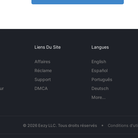
Liens Du Site
Langues
Affaires
English
Réclame
Español
Support
Português
ur
DMCA
Deutsch
More...
•
© 2026 Eezy LLC. Tous droits réservés
Conditions d'uti