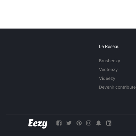
Le Réseau
Brusheezy
Vecteezy
Videezy
Devenir contribute