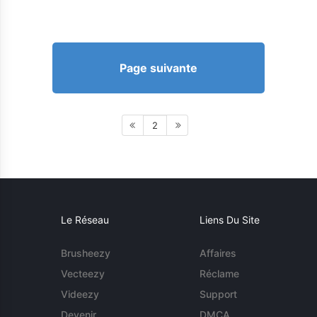
Page suivante
2
Le Réseau
Liens Du Site
Brusheezy
Affaires
Vecteezy
Réclame
Videezy
Support
Devenir
DMCA