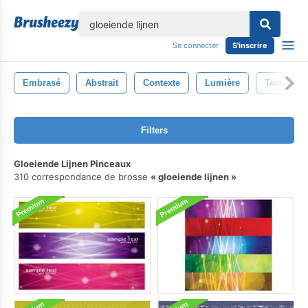
lose
Se connecter
S'inscrire
Embrasé
Abstrait
Contexte
Lumière
Texture
Filters
Gloeiende Lijnen Pinceaux
310 correspondance de brosse
gloeiende lijnen