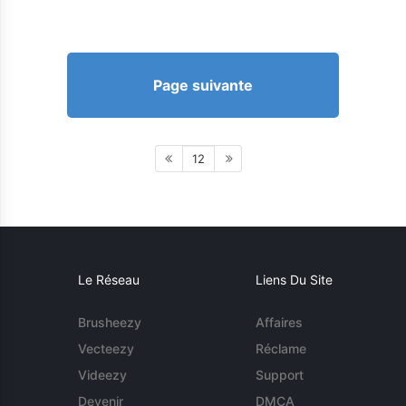
Page suivante
12
Le Réseau
Liens Du Site
Brusheezy
Affaires
Vecteezy
Réclame
Videezy
Support
Devenir
DMCA