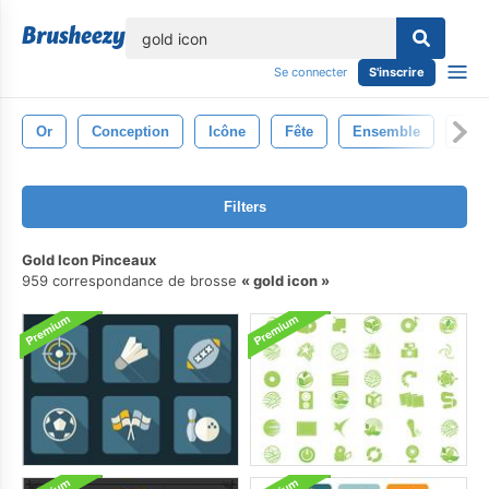
lose
Se connecter
S'inscrire
Or
Conception
Icône
Fête
Ensemble
Vac
Filters
Gold Icon Pinceaux
959 correspondance de brosse
gold icon