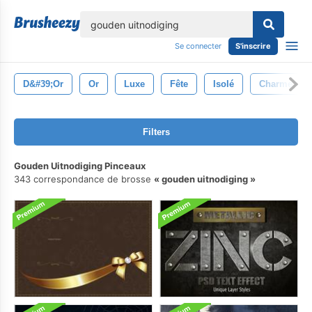
lose
Se connecter
S'inscrire
D&#39;or
Or
Luxe
Fête
Isolé
Charme
Filters
Gouden Uitnodiging Pinceaux
343 correspondance de brosse
gouden uitnodiging