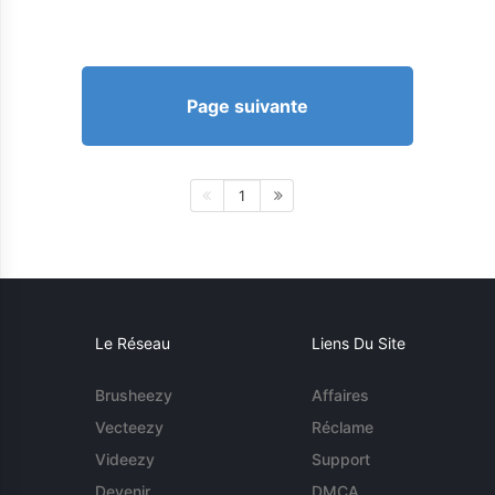
Page suivante
1
Le Réseau
Liens Du Site
Brusheezy
Affaires
Vecteezy
Réclame
Videezy
Support
Devenir
DMCA