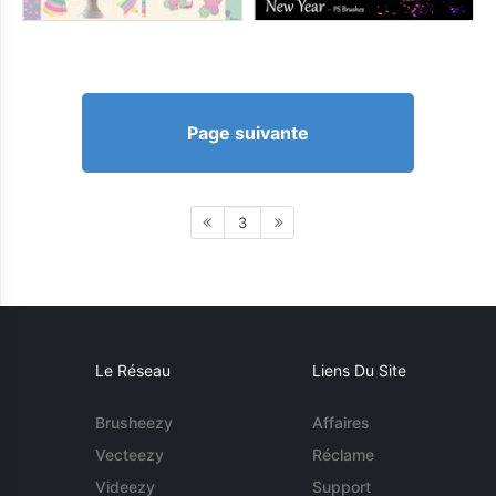
Page suivante
3
Le Réseau
Liens Du Site
Brusheezy
Affaires
Vecteezy
Réclame
Videezy
Support