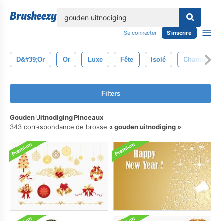
lose
Se connecter
S'inscrire
D&#39;or
Or
Luxe
Fête
Isolé
Charme
Filters
Gouden Uitnodiging Pinceaux
343 correspondance de brosse
gouden uitnodiging