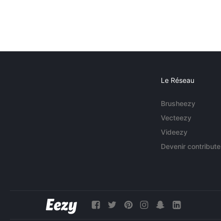
Le Réseau
Brusheezy
Vecteezy
Videezy
Devenir contribute