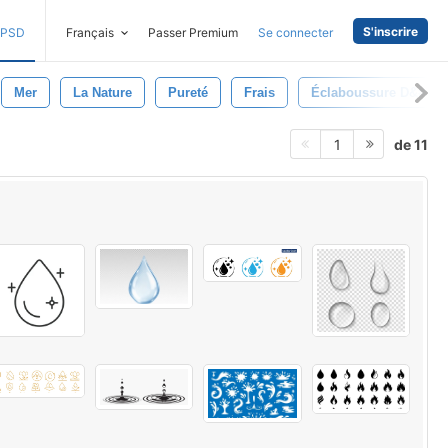
S'inscrire
PSD
Français
Passer Premium
Se connecter
Mer
La Nature
Pureté
Frais
Éclaboussure D&#39;
de 11
1