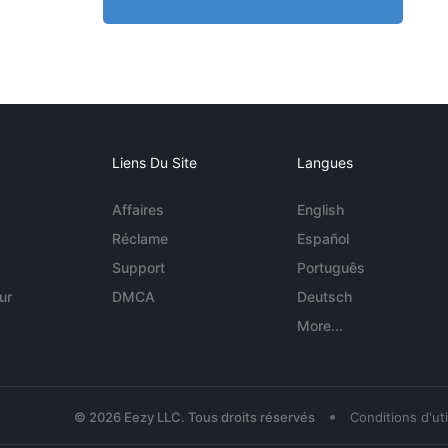
Liens Du Site
Langues
Affaires
English
Réclame
Español
Support
Português
ur
DMCA
Deutsch
More...
•
© 2026 Eezy LLC. Tous droits réservés
Conditions d'uti