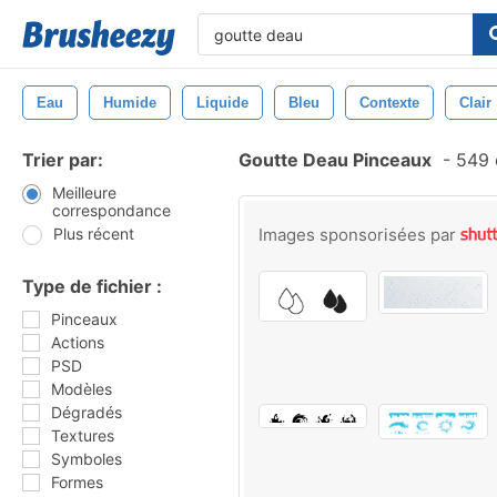
Eau
Humide
Liquide
Bleu
Contexte
Clair
Trier par:
Goutte Deau Pinceaux
-
549 
Meilleure
correspondance
Plus récent
Images sponsorisées par
Type de fichier :
Pinceaux
Actions
PSD
Modèles
Dégradés
Textures
Symboles
Formes