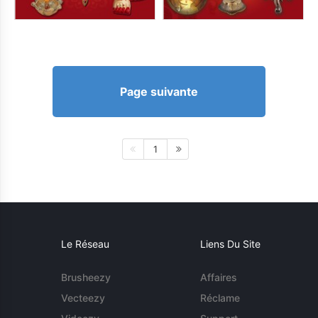
Page suivante
1
Le Réseau
Liens Du Site
Brusheezy
Affaires
Vecteezy
Réclame