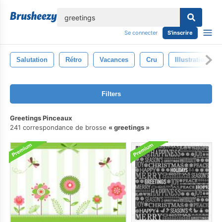
lose
Se connecter
S'inscrire
Salutation
Rétro
Vacances
Cru
Illustration
Filters
Greetings Pinceaux
241 correspondance de brosse
greetings