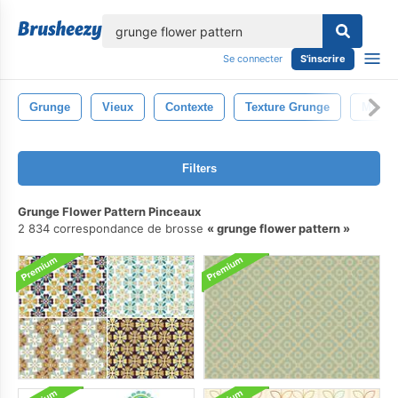
lose
Se connecter
S'inscrire
Grunge
Vieux
Contexte
Texture Grunge
Modèl
Filters
Grunge Flower Pattern Pinceaux
2 834 correspondance de brosse
grunge flower pattern