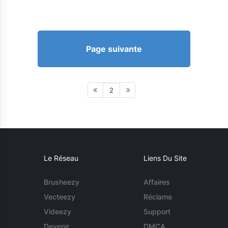
Page suivante
2
Le Réseau
Liens Du Site
Brusheezy
Affaires
Vecteezy
Réclame
Videezy
Support
Devenir
DMCA