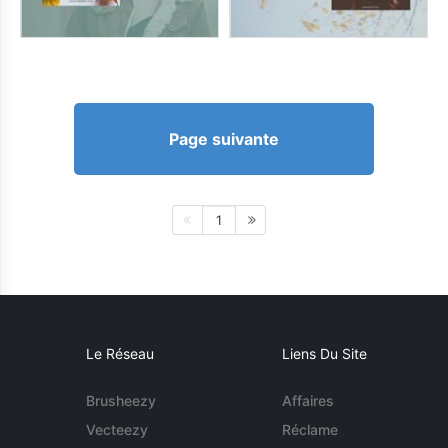
Page suivante
1
Le Réseau
Liens Du Site
Brusheezy
Affaires
Vecteezy
Réclame