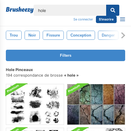
lose
Se connecter
S'inscrire
Trou
Noir
Fissure
Conception
Danger
Do
Filters
Hole Pinceaux
194 correspondance de brosse
hole