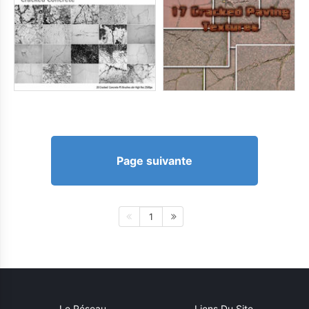
Page suivante
1
Le Réseau
Liens Du Site