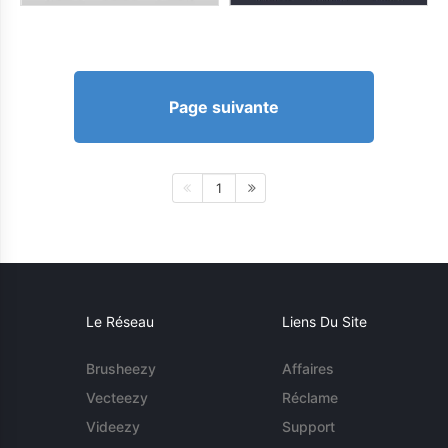
Page suivante
1
Le Réseau
Liens Du Site
Brusheezy
Affaires
Vecteezy
Réclame
Videezy
Support