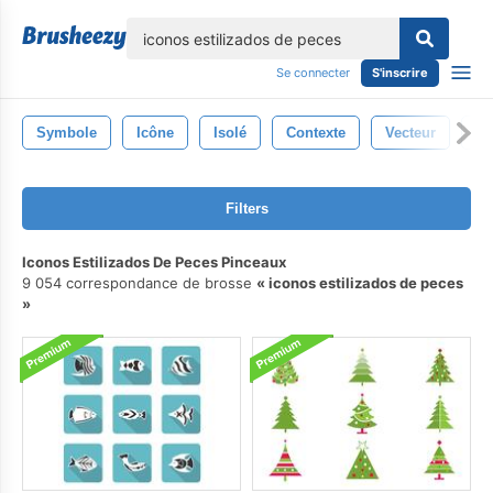
lose
Se connecter
S'inscrire
Symbole
Icône
Isolé
Contexte
Vecteur
Si
Filters
Iconos Estilizados De Peces Pinceaux
9 054 correspondance de brosse
iconos estilizados de peces