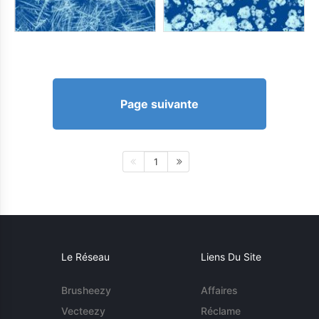
Page suivante
1
Le Réseau
Liens Du Site
Brusheezy
Affaires
Vecteezy
Réclame