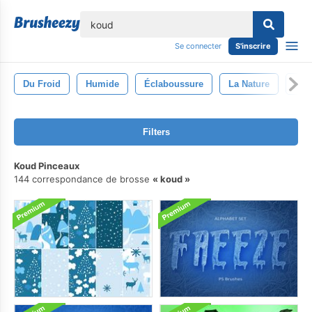
lose
Se connecter
S'inscrire
Du Froid
Humide
Éclaboussure
La Nature
Tex
Filters
Koud Pinceaux
144 correspondance de brosse
koud